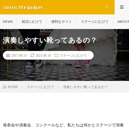
classic life gadget
NEWS
就活にむけて
便利なサイト
ステージにむけて
ABOU
演奏しやすい靴ってあるの？
2017.08.14
2023.08.18
ステージにむけて
ステージにむけて
演奏しやすい靴ってあるの？
HOME
発表会や演奏会、コンクールなど、私たちは何かとステージで演奏