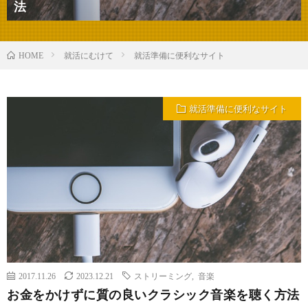
法
就活にむけて
就活準備に便利なサイト
HOME
就活準備に便利なサイト
2017.11.26
2023.12.21
ストリーミング
,
音楽
お金をかけずに質の良いクラシック音楽を聴く方法