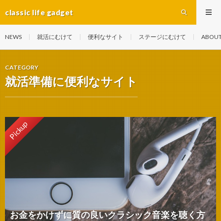
classic life gadget
NEWS
就活にむけて
便利なサイト
ステージにむけて
ABOU
CATEGORY
就活準備に便利なサイト
Pickup
お金をかけずに質の良いクラシック音楽を聴く方