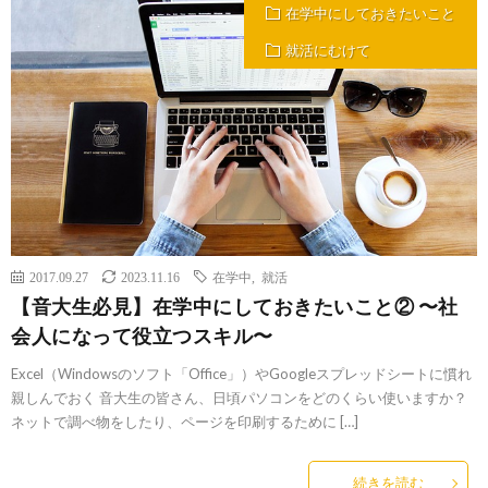
在学中にしておきたいこと
就活にむけて
2017.09.27
2023.11.16
在学中
,
就活
【音大生必見】在学中にしておきたいこと② 〜社
会人になって役立つスキル〜
Excel（Windowsのソフト「Office」）やGoogleスプレッドシートに慣れ
親しんでおく 音大生の皆さん、日頃パソコンをどのくらい使いますか？
ネットで調べ物をしたり、ページを印刷するために […]
続きを読む