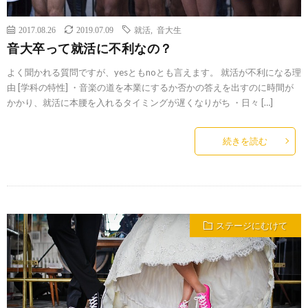
2017.08.26
2019.07.09
就活
,
音大生
音大卒って就活に不利なの？
よく聞かれる質問ですが、yesともnoとも言えます。 就活が不利になる理
由 [学科の特性] ・音楽の道を本業にするか否かの答えを出すのに時間が
かかり、就活に本腰を入れるタイミングが遅くなりがち ・日々 […]
続きを読む
ステージにむけて