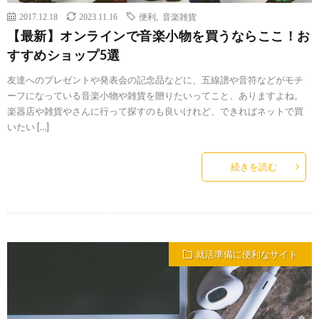
2017.12.18
2023.11.16
便利
,
音楽雑貨
【最新】オンラインで音楽小物を買うならここ！お
すすめショップ5選
友達へのプレゼントや発表会の記念品などに、五線譜や音符などがモチ
ーフになっている音楽小物や雑貨を贈りたいってこと、ありますよね。
楽器店や雑貨やさんに行って探すのも良いけれど、できればネットで買
いたい […]
続きを読む
就活準備に便利なサイト